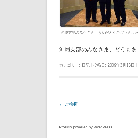
沖縄支部のみなさま、ありがとうございました
沖縄支部のみなさま、どうもあ
カテゴリー:
日記
| 投稿日:
2009年3月13日
|
投
←
ご挨拶
稿
ナ
Proudly powered by WordPress
ビ