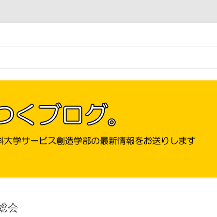
コ
ン
テ
ン
ツ
へ
ス
キ
ッ
プ
総会