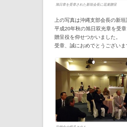
旭日章を受章された新垣会長に花束贈呈
上の写真は沖縄支部会長の新垣
平成20年秋の旭日双光章を受
贈呈役を仰せつかいました。
受章、誠におめでとうございま