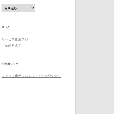
過
去
の
記
事
リンク
サービス創造学部
千葉商科大学
学部用リンク
スタッフ専用（パスワードが必要です）