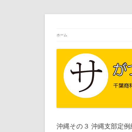
千葉商科大学 サービス創造学部
サがつくブログ。
ホーム
沖縄その３ 沖縄支部定例