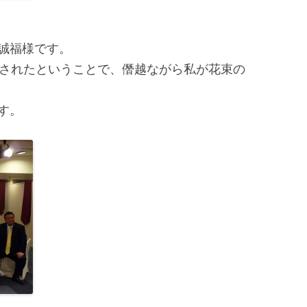
誠福様です。
章されたということで、僭越ながら私が花束の
す。