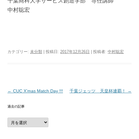
千葉商科大学サービス創造学部 専任講師
中村聡宏
カテゴリー:
未分類
| 投稿日:
2017年12月26日
|
投稿者:
中村聡宏
投
←
CUC X’mas Match Day !!!
千葉ジェッツ 天皇杯連覇！
→
稿
過去の記事
ナ
ビ
過
去
ゲ
の
記
ー
事