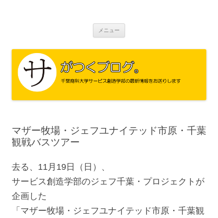
サがつくブログ。
千葉商科大学 サービス創造学部
コ
メニュー
ン
テ
ン
ツ
へ
ス
キ
ッ
プ
マザー牧場・ジェフユナイテッド市原・千葉
観戦バスツアー
去る、11月19日（日）、
サービス創造学部のジェフ千葉・プロジェクトが
企画した
「マザー牧場・ジェフユナイテッド市原・千葉観