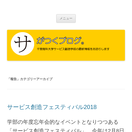
サがつくブログ。
千葉商科大学 サービス創造学部
コ
メニュー
ン
テ
ン
ツ
へ
ス
キ
ッ
プ
「
報告
」カテゴリーアーカイブ
サービス創造フェスティバル2018
学部の年度忘年会的なイベントとなりつつある
「サービス創造フェスティバル」。今年は2月8日