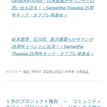
GENERATIONS・白濱亜嵐がサマンサとの
思い出を語る！＜Samantha Thavasa 25周
年キック・オフプレ発表会＞
鈴木愛理、石川恋、新川優愛らがサマンサ
25周年イベントに出演！＜Samantha
Thavasa 25周年キック・オフプレ発表会＞
カテゴリー:
報告
| 投稿日:
2019年2月5日
|
投稿者:
中村聡宏
１月のプロジェクト報告 ～ コミュニティ
カフェ・プロジェクト ／ リラックスサー